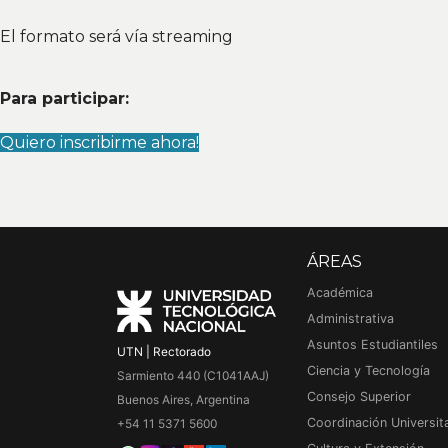
El formato será vía streaming
Para participar:
Quiero inscribirme ahora!
ÁREAS
Académica
Administrativa
Asuntos Estudiantiles
UTN | Rectorado
Ciencia y Tecnología
Sarmiento 440 (C1041AAJ)
Consejo Superior
Buenos Aires, Argentina
Coordinación Universita
+54 11 5371 5600