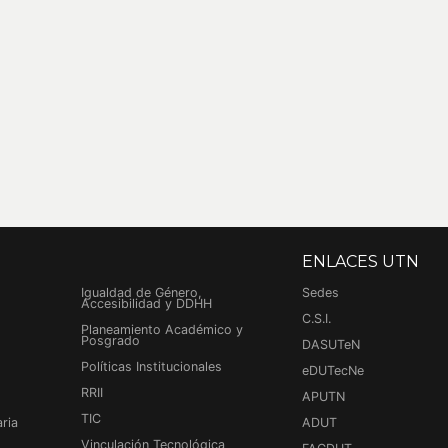
ENLACES UTN
Igualdad de Género,
Sedes
Accesibilidad y DDHH
C.S.I.
Planeamiento Académico y
Posgrado
DASUTeN
Políticas Institucionales
eDUTecNe
RRII
APUTN
TIC
ria
ADUT
Vinculación Tecnológica