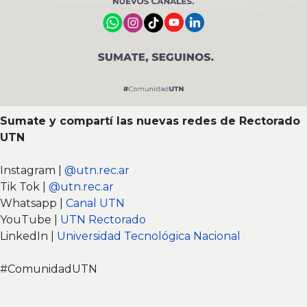
Sumate y compartí las nuevas redes de Rectorado
UTN
Instagram |
@utn.rec.ar
Tik Tok |
@utn.rec.ar
Whatsapp |
Canal UTN
YouTube |
UTN Rectorado
LinkedIn |
Universidad Tecnológica Nacional
#ComunidadUTN