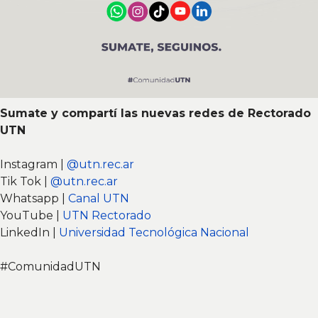
Sumate y compartí las nuevas redes de Rectorado
UTN
Instagram |
@utn.rec.ar
Tik Tok |
@utn.rec.ar
Whatsapp |
Canal UTN
YouTube |
UTN Rectorado
LinkedIn |
Universidad Tecnológica Nacional
#ComunidadUTN