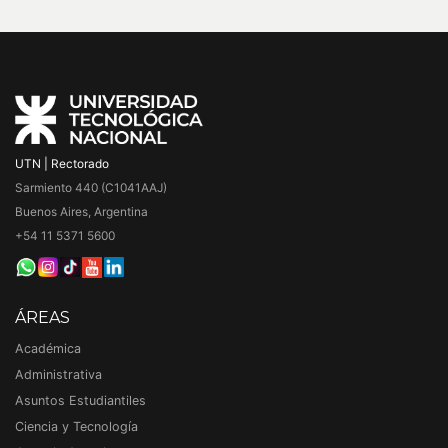
UTN | Rectorado
Sarmiento 440 (C1041AAJ)
Buenos Aires, Argentina
+54 11 5371 5600
ÁREAS
Académica
Administrativa
Asuntos Estudiantiles
Ciencia y Tecnología