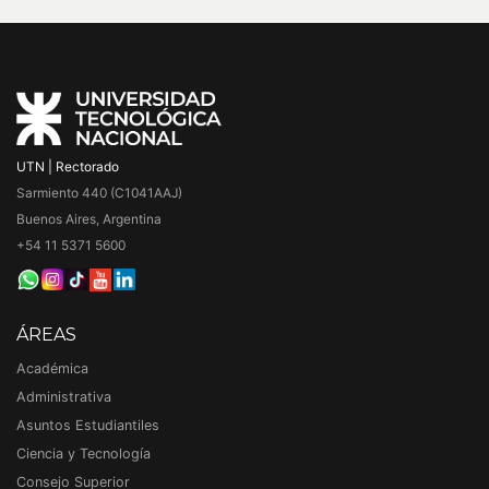
UTN | Rectorado
Sarmiento 440 (C1041AAJ)
Buenos Aires, Argentina
+54 11 5371 5600
ÁREAS
Académica
Administrativa
Asuntos Estudiantiles
Ciencia y Tecnología
Consejo Superior