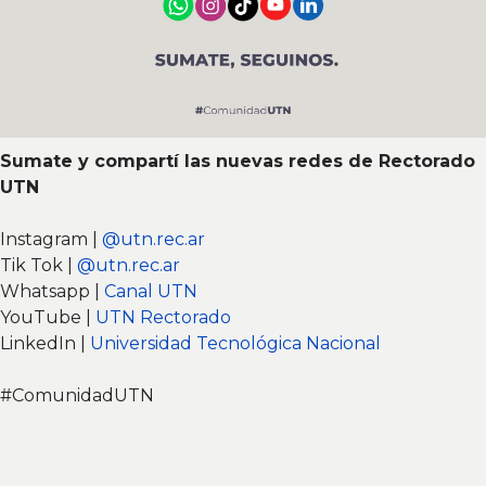
Sumate y compartí las nuevas redes de Rectorado
UTN
Instagram |
@utn.rec.ar
Tik Tok |
@utn.rec.ar
Whatsapp |
Canal UTN
YouTube |
UTN Rectorado
LinkedIn |
Universidad Tecnológica Nacional
#ComunidadUTN