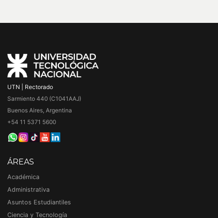
UTN | Rectorado
Sarmiento 440 (C1041AAJ)
Buenos Aires, Argentina
+54 11 5371 5600
ÁREAS
Académica
Administrativa
Asuntos Estudiantiles
Ciencia y Tecnología