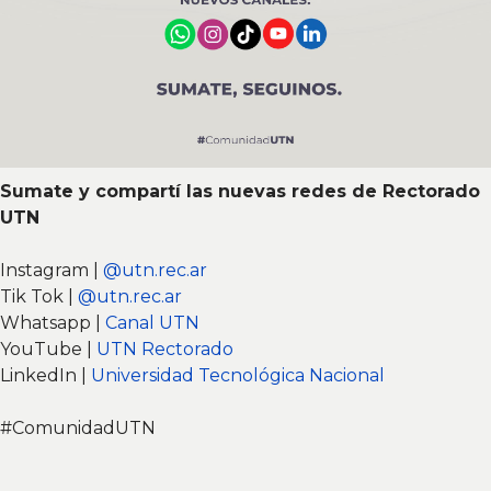
Sumate y compartí las nuevas redes de Rectorado
UTN
Instagram |
@utn.rec.ar
Tik Tok |
@utn.rec.ar
Whatsapp |
Canal UTN
YouTube |
UTN Rectorado
LinkedIn |
Universidad Tecnológica Nacional
#ComunidadUTN