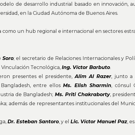
lo de desarrollo industrial basado en innovación, aut
iversidad, en la Ciudad Autónoma de Buenos Aires.
 como un hub regional e internacional en sectores estrat
n Soro
; el secretario de Relaciones Internacionales y Polí
de Vinculación Tecnológica,
Ing. Víctor Barbuto
.
eron presentes el presidente,
Alim Al Razer
, junto a
 Bangladesh, entre ellos
Ms. Elish Sharmin
, cónsul
dustria de Bangladesh;
Ms. Priti Chakraborty
, preside
aka; además de representantes institucionales del Muni
ga,
Dr. Esteban Santoro
, y el
Lic. Víctor Manuel Paz
, e