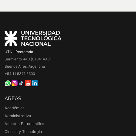
UTN | Rectorado
Sarmiento 440 (C1041AAJ)
Buenos Aires, Argentina
+54 11 5371 5600
ÁREAS
Académica
Administrativa
Asuntos Estudiantiles
Ciencia y Tecnología