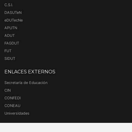
C.S.I.
DASUTeN
eDUTecNe
APUTN
ADUT
FAGDUT
FUT
SIDUT
ENLACES EXTERNOS
Secretaría de Educación
CIN
CONFEDI
CONEAU
Universidades