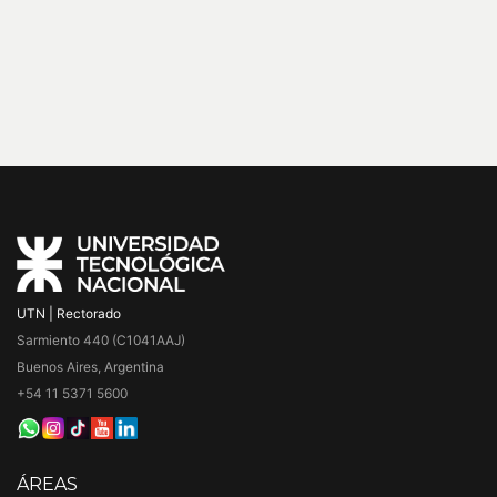
UTN | Rectorado
Sarmiento 440 (C1041AAJ)
Buenos Aires, Argentina
+54 11 5371 5600
ÁREAS