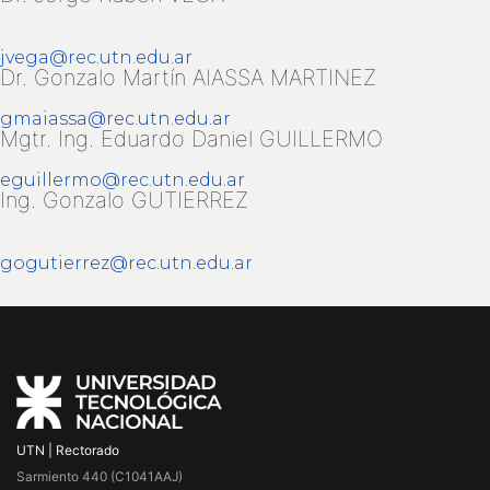
jvega@rec.utn.edu.ar
Dr. Gonzalo Martín AIASSA MARTINEZ
gmaiassa@rec.utn.edu.ar
Mgtr. Ing. Eduardo Daniel GUILLERMO
eguillermo@rec.utn.edu.ar
Ing. Gonzalo GUTIERREZ
gogutierrez@rec.utn.edu.ar
UTN | Rectorado
Sarmiento 440 (C1041AAJ)